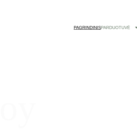
Nemokamas siuntimas paštomatu nuo 50 eu!
PAGRINDINIS
PARDUOTUVĖ
soy