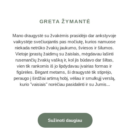
GRETA ŽYMANTĖ
Mano draugystė su žvakėmis prasidėjo dar ankstyvoje 
vaikystėje svečiuojantis pas močiutę, kurios namuose 
niekada netrūko žvakių jaukumo, šviesos ir šilumos. 
Vietoje įprastų žaidimų su žaislais, mėgdavau lašinti 
rusenančių žvakių vašką ir, kol jis būdavo dar šiltas, 
vien tik rankomis iš jo lipdydavau įvairias formas ir 
figūrėles. Bėgant metams, ši draugystė tik stiprėjo, 
peraugo į širdžiai artimą hobį, vėliau ir smulkųjį verslą, 
kurio "vaisiais" norėčiau pasidalinti ir su Jumis...
Sužinoti daugiau