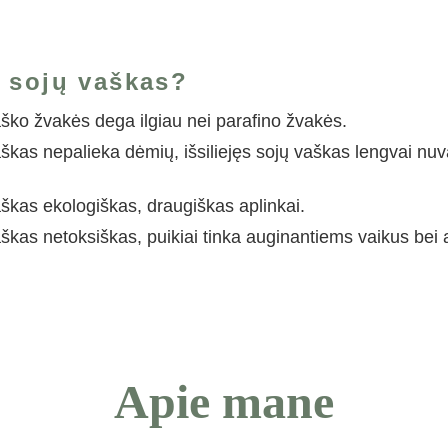
 sojų vaškas?
aško žvakės dega ilgiau nei parafino žvakės. 
aškas nepalieka dėmių, išsiliejęs sojų vaškas lengvai nu
 
aškas ekologiškas, draugiškas aplinkai. 
škas netoksiškas, puikiai tinka auginantiems vaikus bei a
Apie mane