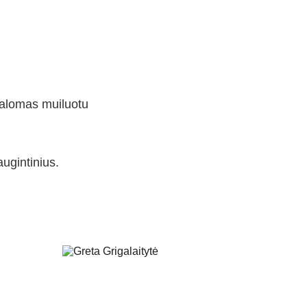
valomas muiluotu 
ugintinius.